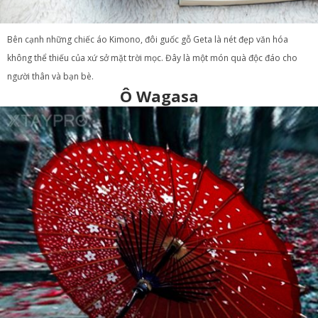
Bên cạnh những chiếc áo Kimono, đôi guốc gỗ Geta là nét đẹp văn hóa
không thể thiếu của xứ sở mặt trời mọc. Đây là một món quà độc đáo cho
người thân và bạn bè.
Ô Wagasa