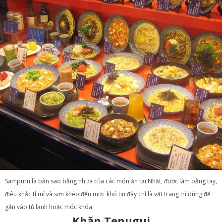
Sampuru là bản sao bằng nhựa của các món ăn tại Nhật, được làm bằng tay,
điêu khắc tỉ mỉ và sơn khéo đến mức khó tin đây chỉ là vật trang trí dùng để
gắn vào tủ lạnh hoặc móc khóa.
Khăn Tenugui