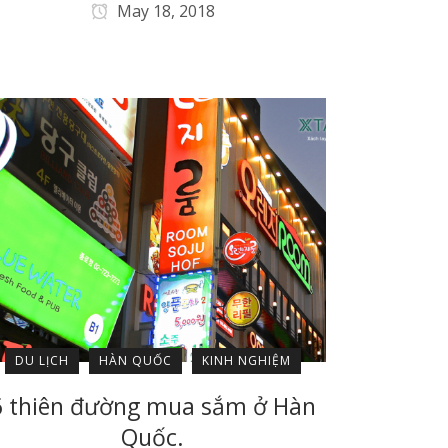
May 18, 2018
DU LỊCH
HÀN QUỐC
KINH NGHIỆM
6 thiên đường mua sắm ở Hàn
Quốc.