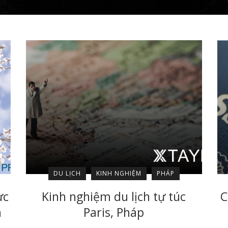
DU LỊCH
KINH NGHIỆM
PHÁP
ực
Kinh nghiệm du lịch tự túc
C
n
Paris, Pháp