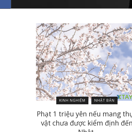
KINH NGHIỆM
NHẬT BẢN
Phạt 1 triệu yên nếu mang th
vật chưa được kiểm định đế