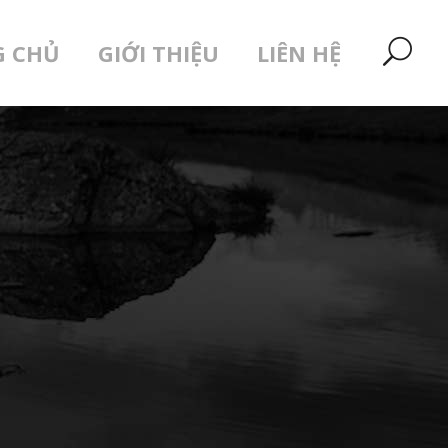
G CHỦ
GIỚI THIỆU
LIÊN HỆ