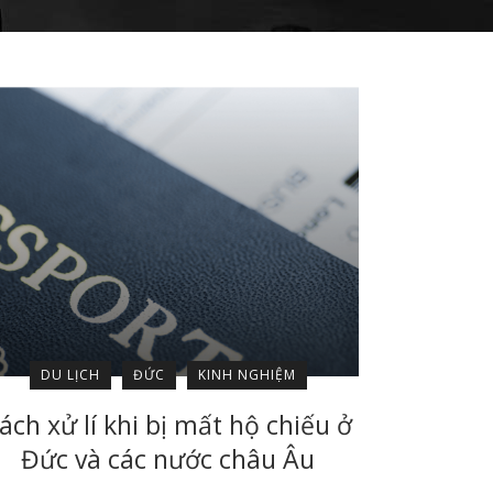
DU LỊCH
ĐỨC
KINH NGHIỆM
ách xử lí khi bị mất hộ chiếu ở
Đức và các nước châu Âu