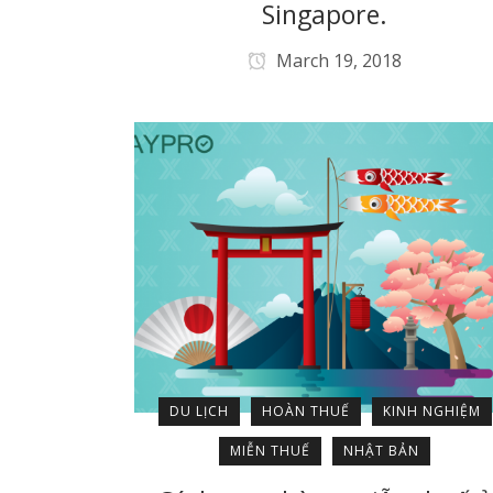
Singapore.
March 19, 2018
DU LỊCH
HOÀN THUẾ
KINH NGHIỆM
MIỄN THUẾ
NHẬT BẢN