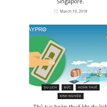
Singapore.
March 19, 2018
DU LỊCH
ĐỨC
HOÀN THUẾ
KINH NGHIỆM
Thủ tục hoàn thuế khi du lịc