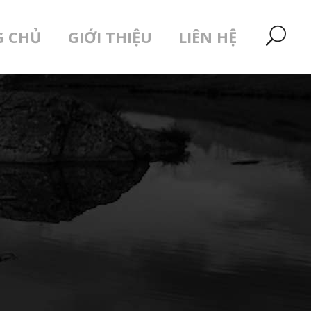
G CHỦ
GIỚI THIỆU
LIÊN HỆ