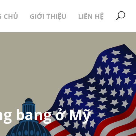
G CHỦ
GIỚI THIỆU
LIÊN HỆ
ng bang ở Mỹ