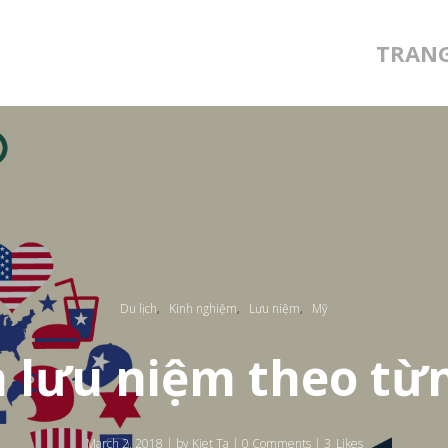
TRAN
Du lịch
Kinh nghiệm
Lưu niệm
Mỹ
,
,
,
 lưu niệm theo từ
March 2, 2018
|
by
Kiet Ta
|
0 Comments
|
3
Likes