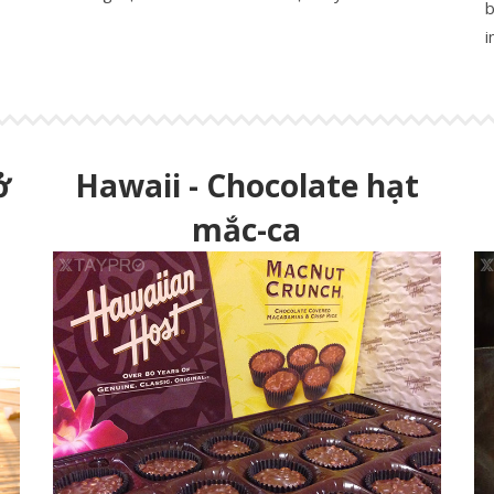
b
i
ở
Hawaii - Chocolate hạt
mắc-ca