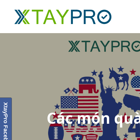
XtayPro Facebook
Các món quà