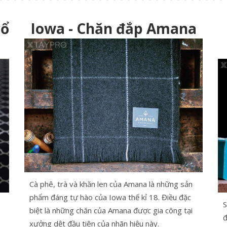
cổ
Iowa - Chăn đắp Amana
Cà phê, trà và khăn len của Amana là những sản
phẩm đáng tự hào của Iowa thế kỉ 18. Điều đặc
S
biệt là những chăn của Amana được gia công tại
đ
xưởng dệt đầu tiên của nhãn hiệu này.